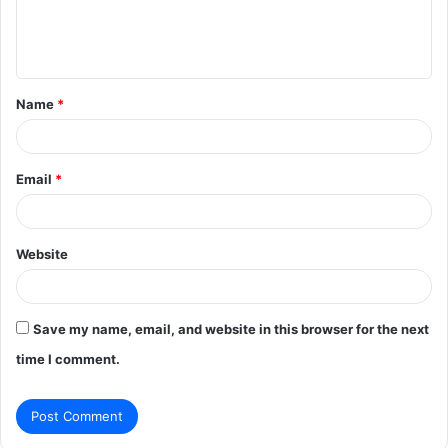
e
n
t
Name
*
*
Email
*
Website
Save my name, email, and website in this browser for the next
time I comment.